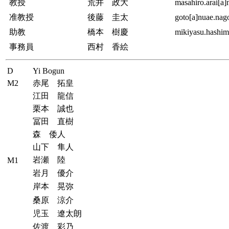
教授
荒井 政大
masahiro.arai[a]
准教授
後藤 圭太
goto[a]nuae.nago
助教
橋本 樹慶
mikiyasu.hashim
事務員
西村 香絵
D
Yi Bogun
M2
赤尾 拓皇
江田 龍信
栗本 誠也
冨田 直樹
森 倭人
山下 隼人
岩瀬 陸
M1
岩月 優介
岸本 晃弥
桑原 涼介
児玉 遼太朗
佐渡 彩乃