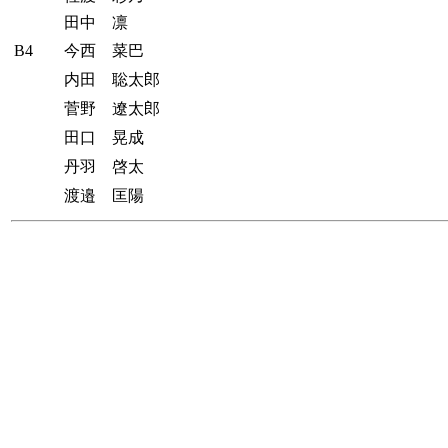
田中 凛
B4
今西 菜巴
内田 聡太郎
菅野 遼太郎
田口 晃成
丹羽 啓太
渡邉 匡陽